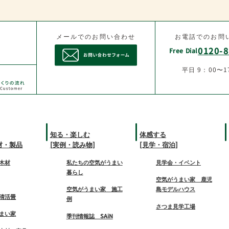
メールでのお問い合わせ
お電話でのお問
0120-8
Free Dial
平日 9：00〜1
知る・楽しむ
体感する
材・製品
[実例・読み物]
[見学・宿泊]
木材
私たちの空気がうまい
見学会・イベント
暮らし
空気がうまい家 鹿児
空気がうまい家 施工
島モデルハウス
清活畳
例
さつま見学工場
まい家
季刊情報誌 SAiN