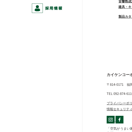
音響熟成
建具・キ
製品カタ
カイケンコー
〒814-0171 
TEL 092-874-61
プライバシーポ
情報セキュリテ
「空気がうまい