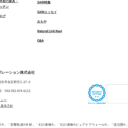
木材の家具・
SAiN特集
ッチン
SAiNエッセイ
ログ
おもや
Natural Link Navi
Q&A
ポレーション株式会社
福岡市早良区野芥2−27−5
10 FAX 092-874-6113
リシー
ィ基本方針
家®」「音響熟成®木材」「幻の漆喰®」「幻の漆喰®ピュアケアウォール®」「清活畳®