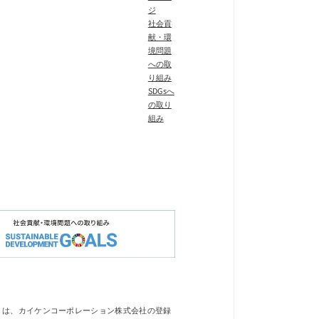
ジ
社会貢
献・環
境問題
への取
り組み
SDGsへ
の取り
組み
」は、カイケンコーポレーション株式会社の登録