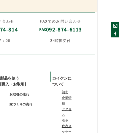
い合わせ
FAXでのお問い合わせ
74-814
092-874-6113
FAX
7：00
24時間受付
製品を使う
カイケンに
[購入・お取引]
ついて
初志
お取引の流れ
企業情
報
家づくりの流れ
アクセ
ス
沿革
代表メ
ッセー