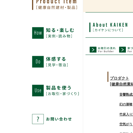
プロダクト
[健康自然素
音響熟成
幻の漆喰
竹炭入り
空気がう