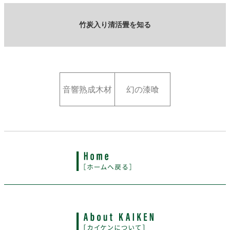
竹炭入り清活畳を知る
音響熟成木材
幻の漆喰