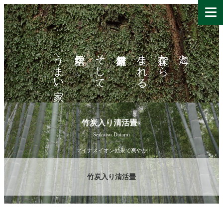
うまい家。
空気が
そして、
生まれる
森から
海と
竹炭入り清活畳
®
Seikatsu Datami
マイナスイオン効果で爽やか
竹炭入り清活畳