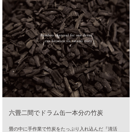
六畳二間でドラム缶一本分の竹炭
畳の中に手作業で竹炭をたっぷり入れ込んだ『清活