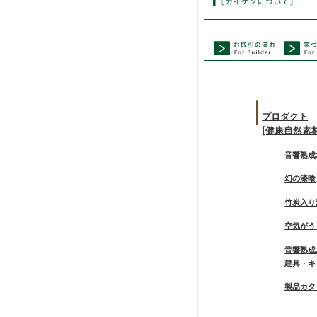
プロダクト
[健康自然素
音響熟成
幻の漆喰
竹炭入り
空気がう
音響熟成
建具・キ
製品カタ