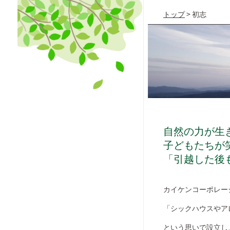
トップ
>
初志
自然の力が生
子どもたちが
「引越した後
カイケンコーポレー
「シックハウスやア
という思いで設立し