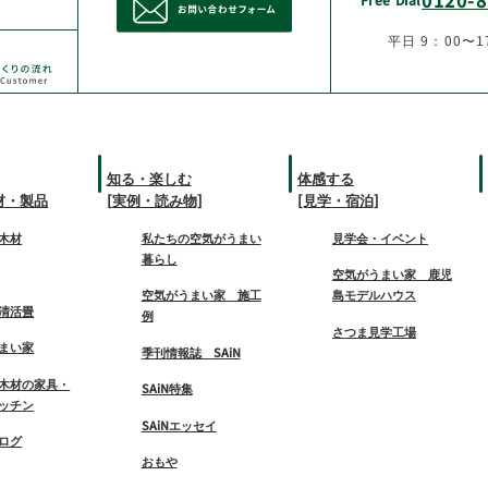
平日 9：00〜1
知る・楽しむ
体感する
材・製品
[実例・読み物]
[見学・宿泊]
木材
私たちの空気がうまい
見学会・イベント
暮らし
空気がうまい家 鹿児
空気がうまい家 施工
島モデルハウス
清活畳
例
さつま見学工場
まい家
季刊情報誌 SAiN
木材の家具・
SAiN特集
ッチン
SAiNエッセイ
ログ
おもや