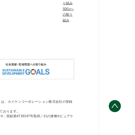
り組み
SDGsへ
の取り
組み
」は、カイケンコーポレーション株式会社の登録
ております。
®：登録第4739347号取得／幻の漆喰®ピュアケ