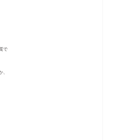
質で
か、