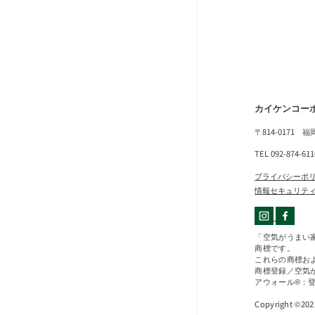
カイケンコー
〒814-0171 
TEL 092-874-61
プライバシーポ
情報セキュリテ
「空気がうまい
商標です。
これらの商標お
商標登録／空気が
アウォール®：登録
Copyright ©20