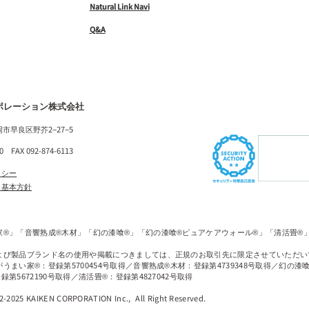
Natural Link Navi
Q&A
ポレーション株式会社
福岡市早良区野芥2−27−5
10 FAX 092-874-6113
リシー
ィ基本方針
家®」「音響熟成®木材」「幻の漆喰®」「幻の漆喰®ピュアケアウォール®」「清活畳®
よび製品ブランド名の使用や掲載につきましては、正規のお取引先に限定させていただい
うまい家®：登録第5700454号取得／音響熟成®木材：登録第4739348号取得／幻の漆喰
第5672190号取得／清活畳®：登録第4827042号取得
22-2025 KAIKEN CORPORATION Inc.,
All Right Reserved.