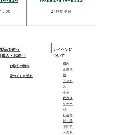
7：00
24時間受付
製品を使う
カイケンに
[購入・お取引]
ついて
初志
お取引の流れ
企業情
報
家づくりの流れ
アクセ
ス
沿革
代表メ
ッセー
ジ
社会貢
献・環
境問題
への取