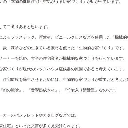
ンの「本物の健康住宅・空気がうまい家づくり」が広がっています。
して二通りあると思います。
によるプラスチック、新建材、ビニールクロスなどを使用した「機械的
、炭、漆喰などの生きている素材を使った「生物的な家づくり」です。
メーカーを始め、大半の住宅業者が機械的な家づくりを行っています。
な家づくりが現代のシックハウス症候群の原因であると考えています。
、住宅環境を蘇生させるためには、生物的な家づくりが重要だと考えた
『幻の漆喰』、『音響熟成木材』、『竹炭入り清活畳』なのです。
ーカーのパンフレットやカタログなどでは、
康住宅」といった文言が多く見受けられます。