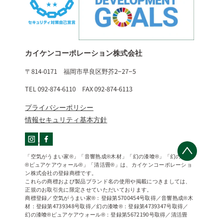
カイケンコーポレーション株式会社
〒814-0171 福岡市早良区野芥2−27−5
TEL 092-874-6110 FAX 092-874-6113
プライバシーポリシー
情報セキュリティ基本方針
「空気がうまい家®」「音響熟成®木材」「幻の漆喰®」「幻の漆喰
®ピュアケアウォール®」「清活畳®」は、カイケンコーポレーショ
ン株式会社の登録商標です。
これらの商標および製品ブランド名の使用や掲載につきましては、
正規のお取引先に限定させていただいております。
商標登録／空気がうまい家®：登録第5700454号取得／音響熟成®木
材：登録第4739348号取得／幻の漆喰®：登録第4739347号取得／
幻の漆喰®ピュアケアウォール®：登録第5672190号取得／清活畳