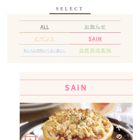
SELECT
お知らせ
ALL
イベント
SAiN
自然発信基地
私たちの空気が
うまい暮らし
SAiN