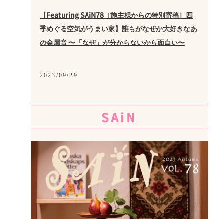
【Featuring SAiN78［施主様からの特別寄稿］四
季めぐる空気がうまい家】誰もがなぜか大好きなあ
の金属音 〜「なぜ」が分からないから面白い〜
2023/09/29
SAiN