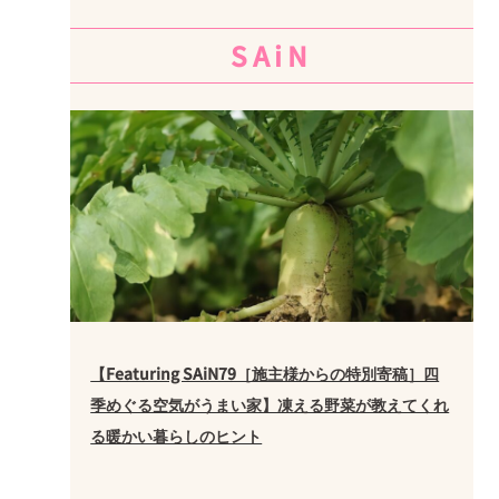
SAiN
【Featuring SAiN79［施主様からの特別寄稿］四
季めぐる空気がうまい家】凍える野菜が教えてくれ
る暖かい暮らしのヒント