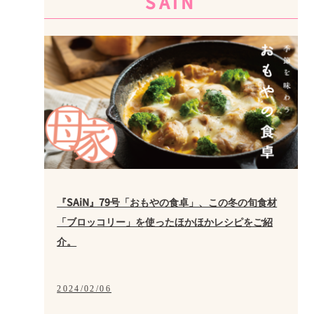
SAiN
『SAiN』79号「おもやの食卓」、この冬の旬食材
「ブロッコリー」を使ったほかほかレシピをご紹
介。
2024/02/06