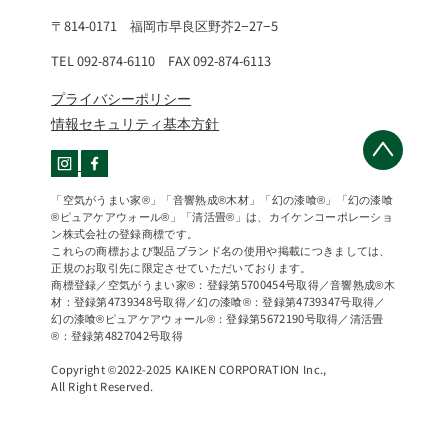
〒814-0171 福岡市早良区野芥2−27−5
TEL 092-874-6110 FAX 092-874-6113
プライバシーポリシー
情報セキュリティ基本方針
「空気がうまい家®」「音響熟成®木材」「幻の漆喰®」「幻の漆喰
®ピュアケアウォール®」「清活畳®」は、カイケンコーポレーショ
ン株式会社の登録商標です。
これらの商標および製品ブランド名の使用や掲載につきましては、
正規のお取引先に限定させていただいております。
商標登録／空気がうまい家®：登録第5700454号取得／音響熟成®木
材：登録第4739348号取得／幻の漆喰®：登録第4739347号取得／
幻の漆喰®ピュアケアウォール®：登録第5672190号取得／清活畳
®：登録第4827042号取得
Copyright ©2022-2025 KAIKEN CORPORATION Inc.,
All Right Reserved.