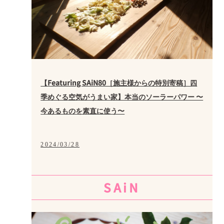
【Featuring SAiN80［施主様からの特別寄稿］四
季めぐる空気がうまい家】本当のソーラーパワー 〜
今あるものを素直に使う〜
2024/03/28
SAiN