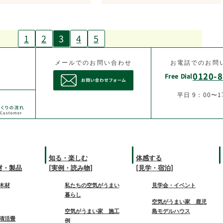
1
2
3
4
5
メールでのお問い合わせ
お電話でのお問
0120-8
Free Dial
平日 9：00〜1
知る・楽しむ
体感する
材・製品
[実例・読み物]
[見学・宿泊]
木材
私たちの空気がうまい
見学会・イベント
暮らし
空気がうまい家 鹿児
空気がうまい家 施工
島モデルハウス
清活畳
例