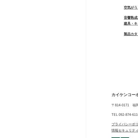
空気がう
音響熟成
建具・キ
製品カタ
カイケンコー
〒814-0171 
TEL 092-874-61
プライバシーポ
情報セキュリテ