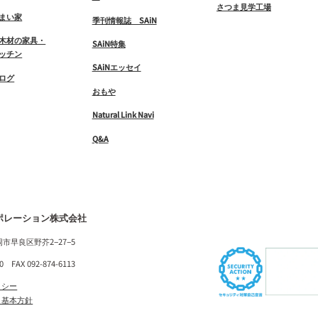
さつま見学工場
まい家
季刊情報誌 SAiN
木材の家具・
SAiN特集
ッチン
SAiNエッセイ
ログ
おもや
Natural Link Navi
Q&A
ポレーション株式会社
福岡市早良区野芥2−27−5
10 FAX 092-874-6113
リシー
ィ基本方針