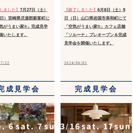
しました】
7月27日（土）
【終了しました】
6月8日（土）9
（日）宮崎県児湯郡新富町に
日（日）山口県岩国市美和町にて
気がうまい家®」完成見学
「空気がうまい家®」カフェ店舗
催いたします。
「ソルーナ」プレオープン＆完成
見学会を開催いたします。
07/22
2024/06/03
完成見学会
完成見学会