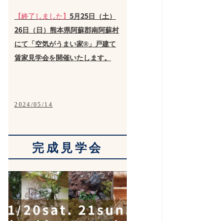
【終了しました】
5月25日（土）
26日（日）熊本県阿蘇郡南阿蘇村
にて「空気がうまい家®」戸建て
賃家見学会を開催いたします。
2024/05/14
完成見学会