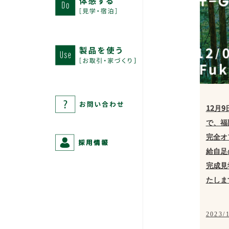
12月
で、福
完全オ
給自足
完成見
たしま
2023/