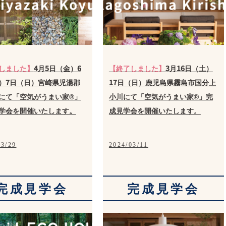
しました】
4月5日（金）6
【終了しました】
3月16日（土）
）7日（日）宮崎県児湯郡
17日（日）鹿児島県霧島市国分上
にて「空気がうまい家®」
小川にて「空気がうまい家®」完
学会を開催いたします。
成見学会を開催いたします。
03/29
2024/03/11
完成見学会
完成見学会