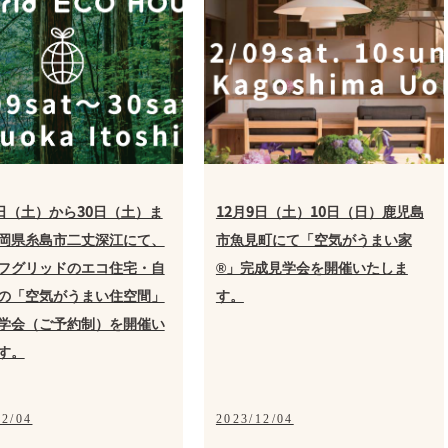
9日（土）から30日（土）ま
12月9日（土）10日（日）鹿児島
岡県糸島市二丈深江にて、
市魚見町にて「空気がうまい家
フグリッドのエコ住宅・自
®」完成見学会を開催いたしま
の「空気がうまい住空間」
す。
学会（ご予約制）を開催い
す。
12/04
2023/12/04