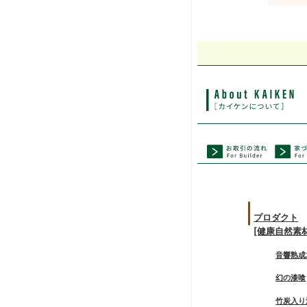
プロダクト
[健康自然素
音響熟成
幻の漆喰
竹炭入り