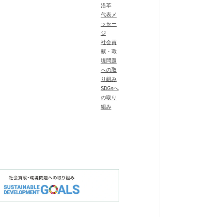
沿革
代表メ
ッセー
ジ
社会貢
献・環
境問題
への取
り組み
SDGsへ
の取り
組み