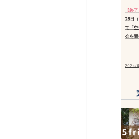
【終了
28日
て「空
会を開
2024/