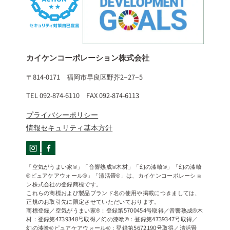
カイケンコーポレーション株式会社
〒814-0171 福岡市早良区野芥2−27−5
TEL 092-874-6110 FAX 092-874-6113
プライバシーポリシー
情報セキュリティ基本方針
「空気がうまい家®」「音響熟成®木材」「幻の漆喰®」「幻の漆喰
®ピュアケアウォール®」「清活畳®」は、カイケンコーポレーショ
ン株式会社の登録商標です。
これらの商標および製品ブランド名の使用や掲載につきましては、
正規のお取引先に限定させていただいております。
商標登録／空気がうまい家®：登録第5700454号取得／音響熟成®木
材：登録第4739348号取得／幻の漆喰®：登録第4739347号取得／
幻の漆喰®ピュアケアウォール®：登録第5672190号取得／清活畳