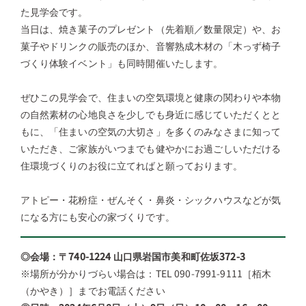
た見学会です。
当日は、焼き菓子のプレゼント（先着順／数量限定）や、お
菓子やドリンクの販売のほか、音響熟成木材の「木っず椅子
づくり体験イベント」も同時開催いたします。
ぜひこの見学会で、住まいの空気環境と健康の関わりや本物
の自然素材の心地良さを少しでも身近に感じていただくとと
もに、「住まいの空気の大切さ」を多くのみなさまに知って
いただき、ご家族がいつまでも健やかにお過ごしいただける
住環境づくりのお役に立てればと願っております。
アトピー・花粉症・ぜんそく・鼻炎・シックハウスなどが気
になる方にも安心の家づくりです。
◎会場：〒740-1224 山口県岩国市美和町佐坂372-3
※場所が分かりづらい場合は：TEL 090-7991-9111［栢木
（かやき）］までお電話ください