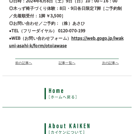
◎日時：2024年6月8日（土）9日（日）10：00～16：00
◎木っず椅子づくり体験：
8日・9日
各日
限定7脚［ご予約制
／先着順受付：
1脚
￥3,500］
◎お問い合わせ／ご予約：（株）あさひ
●TEL（フリーダイヤル） 0120-070-199
●WEB（お問い合わせフォーム）
https://web.gogo.jp/iwak
uni-asahi-k/form/otoiawase
前の記事へ
記事一覧へ
次の記事へ