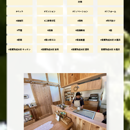
対策
#ペット
#マンション
#リノベーション
#リフォーム
#事務所
#二世帯住宅
#医院
#吹き抜け
#平屋
#店舗
#店舗兼用
#庭
#新築
#築10年以上
#音楽教室
#音響熟成木材 お風呂
#音響熟成木材 キッチン
#音響熟成木材 家具
#音響熟成木材 建具
音響熟成木材 お風呂