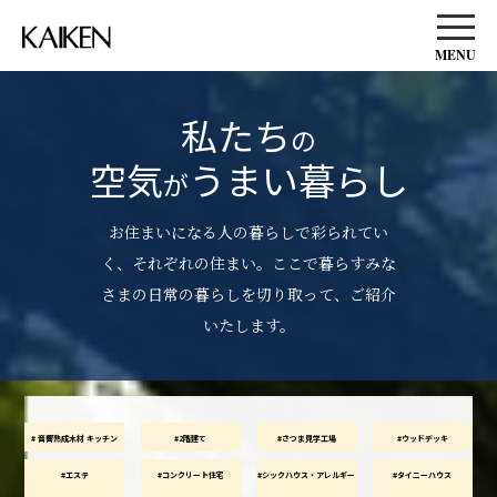
KAIKEN
MENU
私たち
の
空気
うまい暮らし
が
お住まいになる人の暮らしで彩られてい
く、それぞれの住まい。
ここで暮らすみな
さまの日常の暮らしを切り取って、ご紹介
いたします。
# 音響熟成木材 キッチン
#2階建て
#さつま見学工場
#ウッドデッキ
#エステ
#コンクリート住宅
#シックハウス・アレルギー
#タイニーハウス