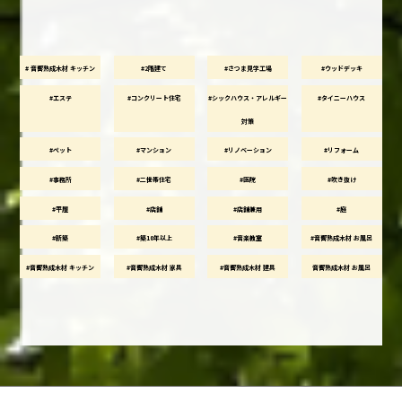
# 音響熟成木材 キッチン
#2階建て
#さつま見学工場
#ウッドデッキ
#エステ
#コンクリート住宅
#シックハウス・アレルギー
#タイニーハウス
対策
#ペット
#マンション
#リノベーション
#リフォーム
#事務所
#二世帯住宅
#医院
#吹き抜け
#平屋
#店舗
#店舗兼用
#庭
#新築
#築10年以上
#音楽教室
#音響熟成木材 お風呂
#音響熟成木材 キッチン
#音響熟成木材 家具
#音響熟成木材 建具
音響熟成木材 お風呂