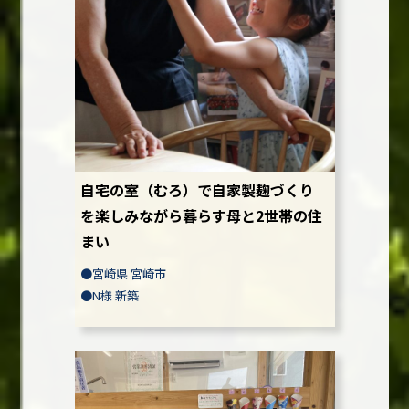
自宅の室（むろ）で自家製麹づくり
を楽しみながら暮らす母と2世帯の住
まい
●
宮崎県 宮崎市
●
N様
新築