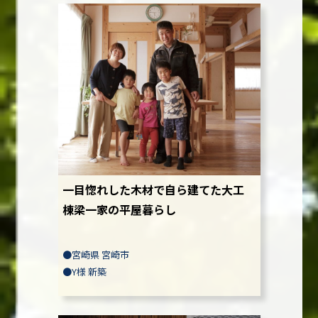
一目惚れした木材で自ら建てた大工
棟梁一家の平屋暮らし
●
宮崎県 宮崎市
●
Y様
新築