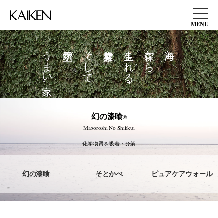
MENU
うまい家。
空気が
そして、
生まれる
森から
海と
幻の漆喰
®
Maboroshi No Shikkui
化学物質を吸着・分解
幻の漆喰
そとかべ
ピュアケアウォール