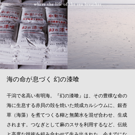
海の命が息づく 幻の漆喰
干潟で名高い有明海。『幻の漆喰』は、その豊穣な命の
海に生息する赤貝の殻を焼いた焼成カルシウムに、銀杏
草（海藻）を煮てつくる糊と無菌水を混ぜ合わせ、生成
されます。つなぎとして麻のスサを利用するなど、伝統
と高度な技術を組み合わせて生み出された、今までにな