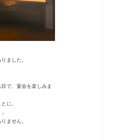
ありました。
名目で、宴会を楽しみま
ことに。
？」
ありません。