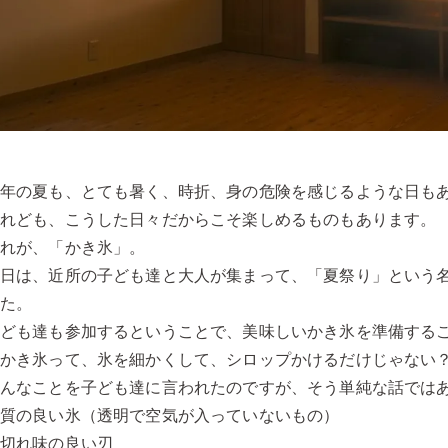
今年の夏も、とても暑く、時折、身の危険を感じるような日も
けれども、こうした日々だからこそ楽しめるものもあります。
それが、「かき氷」。
先日は、近所の子ども達と大人が集まって、「夏祭り」という
した。
子ども達も参加するということで、美味しいかき氷を準備する
「かき氷って、氷を細かくして、シロップかけるだけじゃない
こんなことを子ども達に言われたのですが、そう単純な話では
①質の良い氷（透明で空気が入っていないもの）
②切れ味の良い刃