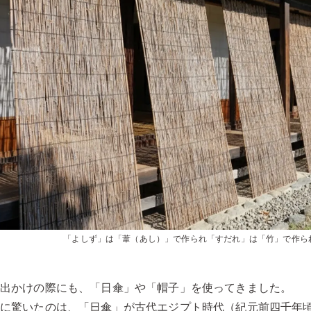
「よしず」は「葦（あし）」で作られ「すだれ」は「竹」で作ら
お出かけの際にも、「日傘」や「帽子」を使ってきました。
特に驚いたのは、「日傘」が古代エジプト時代（紀元前四千年