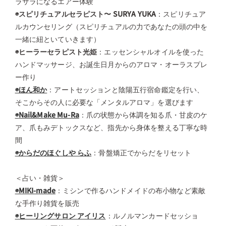
ラサラになるエアー体験
◉スピリチュアルセラピスト〜 SURYA YUKA
：スピリチュア
ルカウンセリング（スピリチュアルの力であなたの頭の中を
一緒に紐といていきます）
◉ヒーラーセラピスト光姫
：エッセンシャルオイルを使った
ハンドマッサージ、お誕生日月からのアロマ・オーラスプレ
ー作り
◉ほん和か
：アートセッションと陰陽五行宿命鑑定を行い、
そこからその人に必要な「メンタルアロマ」を選びます
◉
Nail&Make Mu-Ra
：爪の状態から体調を知る爪・甘皮のケ
ア、爪もみデトックスなど、指先から身体を整える丁寧な時
間
◉からだのほぐしや らふ
：骨盤矯正でからだをリセット
＜占い・雑貨＞
◉MIKI-made
：ミシンで作るハンドメイドの布小物など素敵
な手作り雑貨を販売
◉ヒーリングサロン アイリス
：ルノルマンカードセッショ