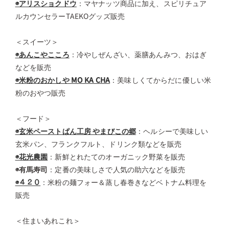
◉アリスショクドウ
：マヤナッツ商品に加え、スピリチュア
ルカウンセラーTAEKOグッズ販売
＜スイーツ＞
◉あんこやこころ
：冷やしぜんざい、薬膳あんみつ、おはぎ
などを販売
◉米粉のおかしや MO KA CHA
：美味しくてからだに優しい米
粉のおやつ販売
＜フード＞
◉玄米ペーストぱん工房 やまびこの郷
：ヘルシーで美味しい
玄米パン、フランクフルト、ドリンク類などを販売
◉花光農園
：新鮮とれたてのオーガニック野菜を販売
◉有馬寿司
：定番の美味しさで人気の助六などを販売
◉４２０
：米粉の麺フォー＆蒸し春巻きなどベトナム料理を
販売
＜住まいあれこれ＞