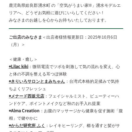
鹿児島県姶良郡湧水町 の「空気がうまい家®」湧水モデルエ
リアへ、どうぞお気軽に遊びにいらしてください！
みなさまのお越しを心からお待ちいたしております。
ご出店のみなさま
＜出店者様情報更新日：2025年10月6日
（月）＞
＜健康・癒し＞
◉Lilac kiki
：微弱電流でツボを刺激して気の流れを変え、心
と体の不調を整える耳つぼ体験
◉きりいろサロンとまみちゃん
：台湾式本格的足揉みで気持
ちよくリフレッシュ
◉メナード西坂元店
：フェイシャルミスト、ビューティーハ
ンドケア、ポイントメイクなど秋のお手入れ提案
◉Alma Creation
：お腹のマッサージから健康を促す施術「腹
相」で健やかに
◉
からだ研究所 ふく
：レイキヒーリング、櫛を通すと髪がサ