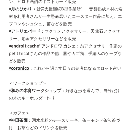
ン、ヒロキ画伯のポストカード販売
◉月のひかり
（就労支援継続B型作業所）：音響熟成木材の端
材を利用者さんが一生懸命磨いたコースター作品に加え、エ
プロンやシュシュ、苗などを販売
◉アトリエバード
：マクラメアクセサリー、天然石アクセサ
リー、彫金アクセサリーなどを販売
◉endroit cache’ アンドロワ カシェ
：糸アクセサリー作家の
petit tricotさんの作品の他、器やカゴ類、手編みのケープな
どを販売
◉coronico
：これから過ごす日々の参考になるタロット占い
＜ワークショップ＞
◉和みの木育ワークショップ
：好きな形を選んで、自分だけ
の木のキーホルダー作り
＜カフェ＞
◉神田茶園
：湧水米粉のチーズケーキ、茶ーモンド茶節茶づ
け、お茶などのドリンクを販売