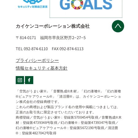
カイケンコーポレーション株式会社
〒814-0171 福岡市早良区野芥2−27−5
TEL 092-874-6110 FAX 092-874-6113
プライバシーポリシー
情報セキュリティ基本方針
「空気がうまい家®」「音響熟成®木材」「幻の漆喰®」「幻の漆喰
®ピュアケアウォール®」「清活畳®」は、カイケンコーポレーショ
ン株式会社の登録商標です。
これらの商標および製品ブランド名の使用や掲載につきましては、
正規のお取引先に限定させていただいております。
商標登録／空気がうまい家®：登録第5700454号取得／音響熟成®木
材：登録第4739348号取得／幻の漆喰®：登録第4739347号取得／
幻の漆喰®ピュアケアウォール®：登録第5672190号取得／清活畳
®：登録第4827042号取得