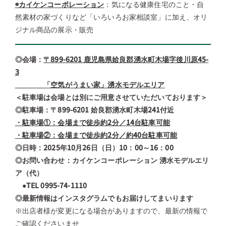
◉カイケンコーポレーション
：気になる健康住宅のこと・自
然素材の家づくりなど「いろいろお家相談室」に加え、オリ
ジナル商品の展示・販売
◎会場：
〒899-6201 鹿児島県姶良郡湧水町木場字後川原45-
3
「空気がうまい家」湧水モデルエリア
＜駐車場は会場とは別にご用意させていただいております＞
◎駐車場：
〒899-6201 姶良郡湧水町木場241付近
・駐車場①：会場まで徒歩約2分／14台駐車可能
・駐車場②：会場まで徒歩約2分／約40台駐車可能
◎日時：2025年10月26日（日）10：00～16：00
◎お問い合わせ：カイケンコーポレーション 湧水モデルエリ
ア（代）
●TEL 0995-74-1110
◎最新情報はインスタグラムでもお届けしてまいります
※出店者様が変更になる場合がありますので、最新の情報で
ご確認くださいませ