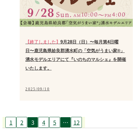
【終了しました】
9月28日（日）〜毎月第4日曜
日〜鹿児島県姶良郡湧水町の「空気がうまい家®」
湧水モデルエリアにて『いのちのマルシェ』を開催
いたします。
2025/09/10
1
2
3
4
5
…
12