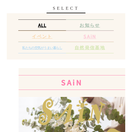
SELECT
お知らせ
ALL
イベント
SAiN
自然発信基地
私たちの空気が
うまい暮らし
SAiN