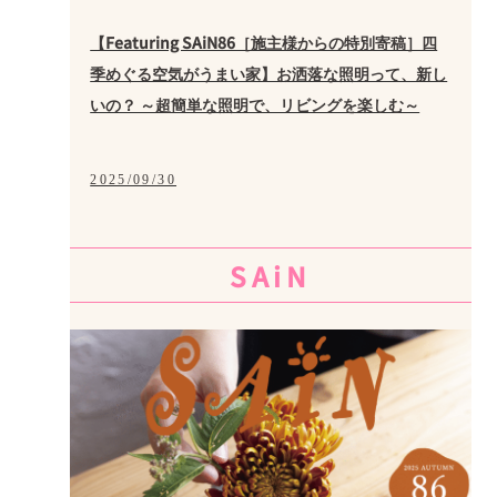
【Featuring SAiN86［施主様からの特別寄稿］四
季めぐる空気がうまい家】お洒落な照明って、新し
いの？ ～超簡単な照明で、リビングを楽しむ～
2025/09/30
SAiN