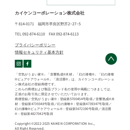
カイケンコーポレーション株式会社
〒814-0171 福岡市早良区野芥2−27−5
TEL 092-874-6110 FAX 092-874-6113
プライバシーポリシー
情報セキュリティ基本方針
「空気がうまい家®」「音響熟成®木材」「幻の漆喰®」「幻の漆喰
®ピュアケアウォール®」「清活畳®」は、カイケンコーポレーショ
ン株式会社の登録商標です。
これらの商標および製品ブランド名の使用や掲載につきましては、
正規のお取引先に限定させていただいております。
商標登録／空気がうまい家®：登録第5700454号取得／音響熟成®木
材：登録第4739348号取得／幻の漆喰®：登録第4739347号取得／
幻の漆喰®ピュアケアウォール®：登録第5672190号取得／清活畳
®：登録第4827042号取得
Copyright ©2022-2025 KAIKEN CORPORATION Inc.,
All Right Reserved.