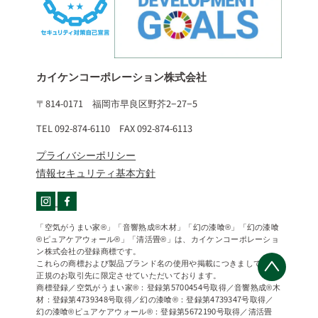
カイケンコーポレーション株式会社
〒814-0171 福岡市早良区野芥2−27−5
TEL 092-874-6110 FAX 092-874-6113
プライバシーポリシー
情報セキュリティ基本方針
「空気がうまい家®」「音響熟成®木材」「幻の漆喰®」「幻の漆喰
®ピュアケアウォール®」「清活畳®」は、カイケンコーポレーショ
ン株式会社の登録商標です。
これらの商標および製品ブランド名の使用や掲載につきましては、
正規のお取引先に限定させていただいております。
商標登録／空気がうまい家®：登録第5700454号取得／音響熟成®木
材：登録第4739348号取得／幻の漆喰®：登録第4739347号取得／
幻の漆喰®ピュアケアウォール®：登録第5672190号取得／清活畳