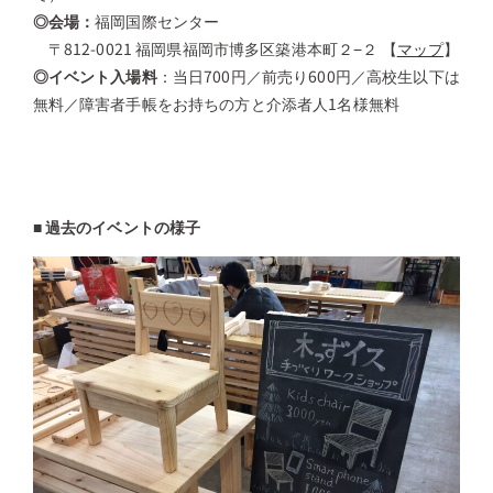
◎
会場：
福岡国際センター
〒812-0021 福岡県福岡市博多区築港本町２−２ 【
マップ
】
◎イベント入場料
：当日700円／前売り600円／高校生以下は
無料／障害者手帳をお持ちの方と介添者人1名様無料
■ 過去のイベントの様子