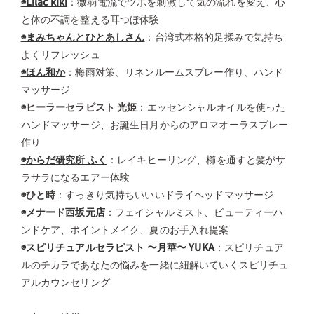
◉Lilac kiki
：微弱電流でツボを刺激して気の流れを変え、心
と体の不調を整える耳つぼ体験
◉まみちゃんとひとあしさん
：台湾式本格的足揉みで気持ち
よくリフレッシュ
◉ほん和か
：梅雨対策、リネンルームスプレー作り、ハンド
マッサージ
◉ヒーラーセラピスト 光姫
：エッセンシャルオイルを使った
ハンドマッサージ、お誕生日月からのアロマオーラスプレー
作り
◉
からだ研究所 ふく
：レイキヒーリング、櫛を通すと髪がサ
ラサラになるエアー体験
◉ひと時
：すっきり気持ちいいいドライヘッドマッサージ
◉メナード西坂元店
：フェイシャルミスト、ビューティーハ
ンドケア、ポイントメイク、夏のお手入れ提案
◉スピリチュアルセラピスト 〜月華〜 YUKA
：スピリチュア
ルのチカラであなたの悩みを一緒に紐解いていくスピリチュ
アルカウンセリング