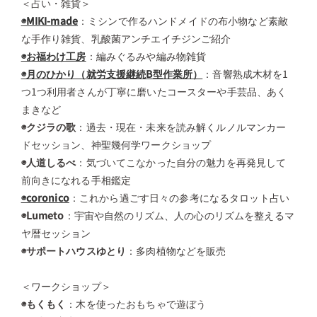
＜占い・雑貨＞
◉MIKI-made
：ミシンで作るハンドメイドの布小物など素敵
な手作り雑貨、乳酸菌アンチエイチジンご紹介
◉お福わけ工房
：編みぐるみや編み物雑貨
◉月のひかり（就労支援継続B型作業所）
：音響熟成木材を1
つ1つ利用者さんが丁寧に磨いたコースターや手芸品、あく
まきなど
◉クジラの歌
：過去・現在・未来を読み解くルノルマンカー
ドセッション、神聖幾何学ワークショップ
◉人道しるべ
：気づいてこなかった自分の魅力を再発見して
前向きになれる手相鑑定
◉coronico
：これから過ごす日々の参考になるタロット占い
◉Lumeto
：宇宙や自然のリズム、人の心のリズムを整えるマ
ヤ暦セッション
◉サポートハウスゆとり
：多肉植物などを販売
＜ワークショップ＞
◉もくもく
：木を使ったおもちゃで遊ぼう