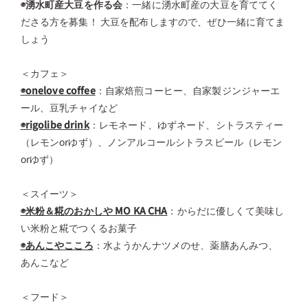
◉湧水町産大豆を作る会
：一緒に湧水町産の大豆を育ててく
ださる方を募集！ 大豆を配布しますので、ぜひ一緒に育てま
しょう
＜カフェ＞
◉onelove coffee
：自家焙煎コーヒー、自家製ジンジャーエ
ール、豆乳チャイなど
◉rigolibe drink
：レモネード、ゆずネード、シトラスティー
（レモンorゆず）、ノンアルコールシトラスビール（レモン
orゆず）
＜スイーツ＞
◉米粉＆糀のおかしや MO KA CHA
：からだに優しくて美味し
い米粉と糀でつくるお菓子
◉あんこやこころ
：水ようかんナツメのせ、薬膳あんみつ、
あんこなど
＜フード＞