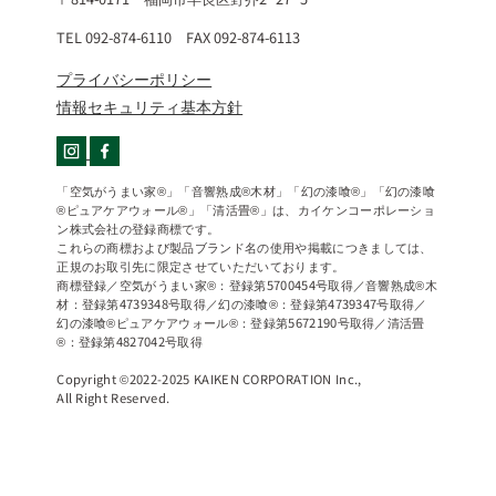
TEL 092-874-6110 FAX 092-874-6113
プライバシーポリシー
情報セキュリティ基本方針
「空気がうまい家®」「音響熟成®木材」「幻の漆喰®」「幻の漆喰
®ピュアケアウォール®」「清活畳®」は、カイケンコーポレーショ
ン株式会社の登録商標です。
これらの商標および製品ブランド名の使用や掲載につきましては、
正規のお取引先に限定させていただいております。
商標登録／空気がうまい家®：登録第5700454号取得／音響熟成®木
材：登録第4739348号取得／幻の漆喰®：登録第4739347号取得／
幻の漆喰®ピュアケアウォール®：登録第5672190号取得／清活畳
®：登録第4827042号取得
Copyright ©2022-2025 KAIKEN CORPORATION Inc.,
All Right Reserved.