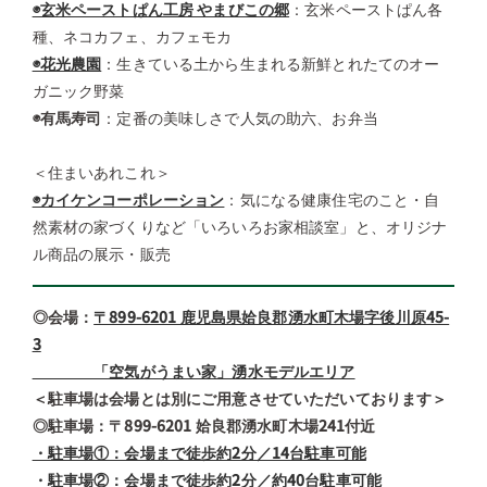
◉玄米ペーストぱん工房 やまびこの郷
：玄米ペーストぱん各
種、ネコカフェ、カフェモカ
◉花光農園
：生きている土から生まれる新鮮とれたてのオー
ガニック野菜
◉有馬寿司
：定番の美味しさで人気の助六、お弁当
＜住まいあれこれ＞
◉カイケンコーポレーション
：気になる健康住宅のこと・自
然素材の家づくりなど「いろいろお家相談室」と、オリジナ
ル商品の展示・販売
◎会場：
〒899-6201 鹿児島県姶良郡湧水町木場字後川原45-
3
「空気がうまい家」湧水モデルエリア
＜駐車場は会場とは別にご用意させていただいております＞
◎駐車場：
〒899-6201 姶良郡湧水町木場241付近
・駐車場①：会場まで徒歩約2分／14台駐車可能
・駐車場②：会場まで徒歩約2分／約40台駐車可能