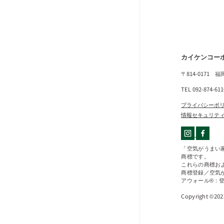
カイケンコー
〒814-0171 
TEL 092-874-61
プライバシーポ
情報セキュリテ
「空気がうまい
商標です。
これらの商標お
商標登録／空気が
アウォール®：登録
Copyright ©20