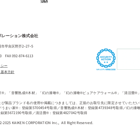
Q&A
ポレーション株式会社
福岡市早良区野芥2−27−5
10 FAX 092-874-6113
リシー
ィ基本方針
家®」「音響熟成®木材」「幻の漆喰®」「幻の漆喰®ピュアケアウォール®」「清活畳®
よび製品ブランド名の使用や掲載につきましては、正規のお取引先に限定させていただい
うまい家®：登録第5700454号取得／音響熟成®木材：登録第4739348号取得／幻の漆喰
第5672190号取得／清活畳®：登録第4827042号取得
22-2025 KAIKEN CORPORATION Inc.,
All Right Reserved.