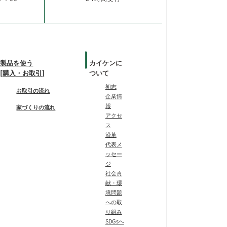
製品を使う
カイケンに
[購入・お取引]
ついて
初志
お取引の流れ
企業情
報
家づくりの流れ
アクセ
ス
沿革
代表メ
ッセー
ジ
社会貢
献・環
境問題
への取
り組み
SDGsへ