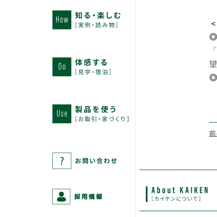
◎
◎
受
前