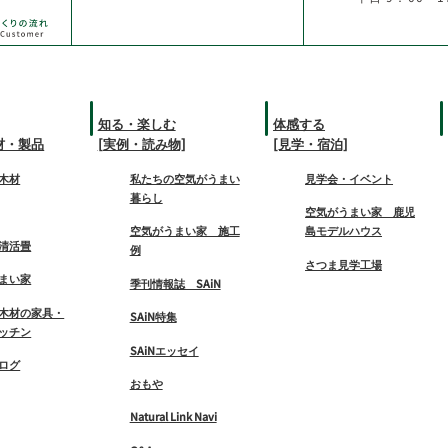
知る・楽しむ
体感する
材・製品
[実例・読み物]
[見学・宿泊]
木材
私たちの空気がうまい
見学会・イベント
暮らし
空気がうまい家 鹿児
空気がうまい家 施工
島モデルハウス
清活畳
例
さつま見学工場
まい家
季刊情報誌 SAiN
木材の家具・
SAiN特集
ッチン
SAiNエッセイ
ログ
おもや
Natural Link Navi