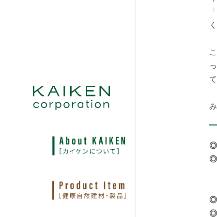
「
◎
◎
〒
◎