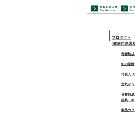
プロダクト
[健康自然素
音響熟成
幻の漆喰
竹炭入り
空気がう
音響熟成
建具・キ
製品カタ