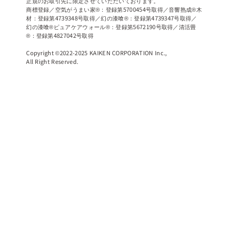
正規のお取引先に限定させていただいております。
商標登録／空気がうまい家®：登録第5700454号取得／音響熟成®木
材：登録第4739348号取得／幻の漆喰®：登録第4739347号取得／
幻の漆喰®ピュアケアウォール®：登録第5672190号取得／清活畳
®：登録第4827042号取得
Copyright ©2022-2025 KAIKEN CORPORATION Inc.,
All Right Reserved.