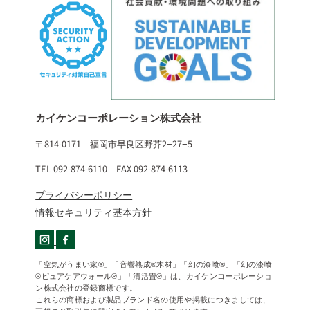
カイケンコーポレーション株式会社
〒814-0171 福岡市早良区野芥2−27−5
TEL 092-874-6110 FAX 092-874-6113
プライバシーポリシー
情報セキュリティ基本方針
「空気がうまい家®」「音響熟成®木材」「幻の漆喰®」「幻の漆喰
®ピュアケアウォール®」「清活畳®」は、カイケンコーポレーショ
ン株式会社の登録商標です。
これらの商標および製品ブランド名の使用や掲載につきましては、