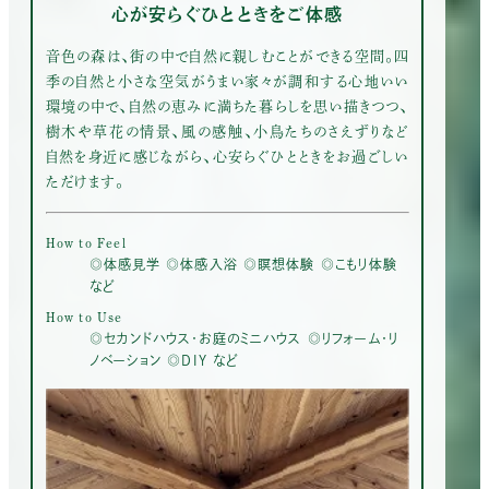
心が安らぐひとときをご体感
音色の森は、街の中で自然に親しむことができる空間。四
季の自然と小さな空気がうまい家々が調和する心地いい
環境の中で、自然の恵みに満ちた暮らしを思い描きつつ、
樹木や草花の情景、風の感触、小鳥たちのさえずりなど
自然を身近に感じながら、心安らぐひとときをお過ごしい
ただけます。
How to Feel
◎体感見学 ◎体感入浴 ◎瞑想体験 ◎こもり体験
など
How to Use
◎セカンドハウス・お庭のミニハウス ◎リフォーム・リ
ノベーション ◎DIY など