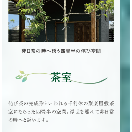
非日常の時へ誘う四畳半の侘び空間
茶室
侘び茶の完成形といわれる千利休の聚楽屋敷茶
室にならった四畳半の空間。浮世を離れて非日常
の時へと誘います。