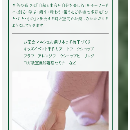
音色の森では「自然と出会い自分を楽しむ」をキーワード
に、創る・学ぶ・癒す・味わう・集うなど多様で多彩な「ひ
と・こと・もの」と出会える時と空間をお楽しみいただける
ようにしていきます。
お茶会
マルシェ
お祭り
木っず椅子づくり
キッズイベント
手作りアートワークショップ
フラワーアレンジワークショップ
ヒーリング
ヨガ教室
自然観察
セミナー
など