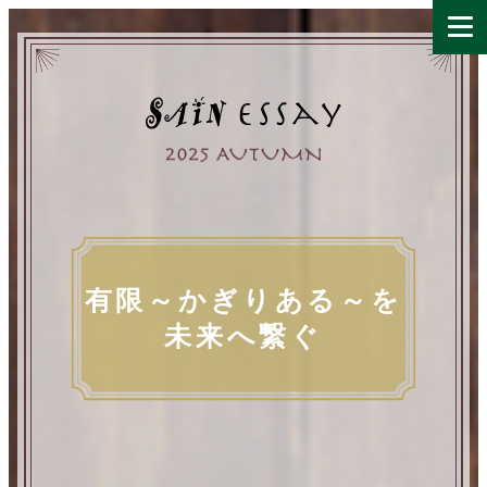
有限～かぎりある～を
未来へ繋ぐ