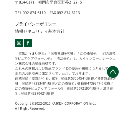
〒814-0171 福岡市早良区野芥2−27−5
TEL 092-874-6110 FAX 092-874-6113
プライバシーポリシー
情報セキュリティ基本方針
「空気がうまい家®」「音響熟成®木材」「幻の漆喰®」「幻の漆喰
®ピュアケアウォール®」「清活畳®」は、カイケンコーポレーショ
ン株式会社の登録商標です。
これらの商標および製品ブランド名の使用や掲載につきましては、
正規のお取引先に限定させていただいております。
商標登録／空気がうまい家®：登録第5700454号取得／音響熟成®木
材：登録第4739348号取得／幻の漆喰®：登録第4739347号取得／
幻の漆喰®ピュアケアウォール®：登録第5672190号取得／清活畳
®：登録第4827042号取得
Copyright ©2022-2025 KAIKEN CORPORATION Inc.,
All Right Reserved.