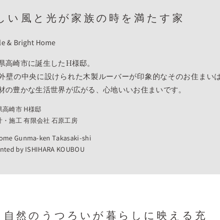
しい風と光が家族の時を満たす家
le & Bright Home
県高崎市に誕生したH様邸。
外壁の中央に設けられた木製ルーバーが印象的なそのお住まい
材の豊かな生活世界が広がる、心地いいお住まいです。
県高崎市 H様邸
計・施工 有限会社 石原工房
Home Gunma-ken Takasaki-shi
ented by ISHIHARA KOUBOU
自然のうつろいが暮らしに映える充