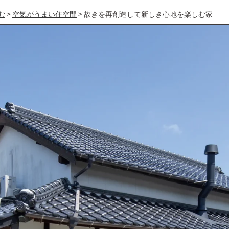
む
>
空気がうまい住空間
>
故きを再創造して新しき心地を楽しむ家