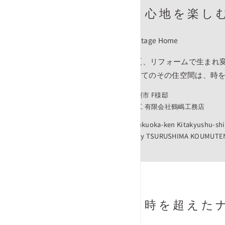
新しき心地を楽し
Natural Vintage Home
2024年の夏、リフォームで生まれ
木造平屋建てのその住空間は、時
福岡県北九州市 F様邸
◎設計・施工 有限会社鶴嶋工務店
F’s Home Fukuoka-ken Kitakyushu-shi
presented by TSURUSHIMA KOUMUTE
時を超えた