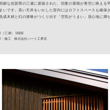
明媚な佐賀県の三瀬に新築された、切妻の屋根が青空に映える
まいです。高い天井をいかした室内にはロフトスペースも確保
熟成木材と幻の漆喰がつくり出す「空気がうまい」居心地に満
。
市（三瀬） S様邸
計・施工 株式会社ハート工夢店