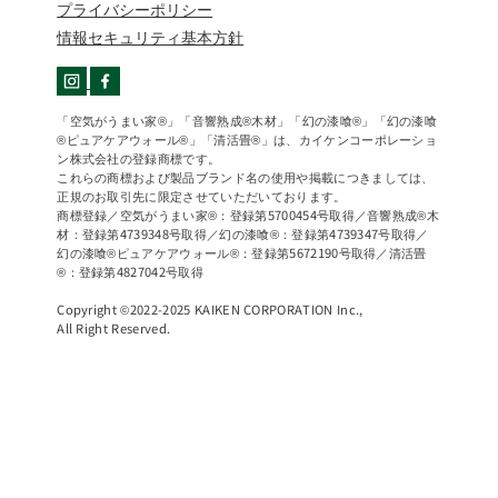
プライバシーポリシー
情報セキュリティ基本方針
「空気がうまい家®」「音響熟成®木材」「幻の漆喰®」「幻の漆喰
®ピュアケアウォール®」「清活畳®」は、カイケンコーポレーショ
ン株式会社の登録商標です。
これらの商標および製品ブランド名の使用や掲載につきましては、
正規のお取引先に限定させていただいております。
商標登録／空気がうまい家®：登録第5700454号取得／音響熟成®木
材：登録第4739348号取得／幻の漆喰®：登録第4739347号取得／
幻の漆喰®ピュアケアウォール®：登録第5672190号取得／清活畳
®：登録第4827042号取得
Copyright ©2022-2025 KAIKEN CORPORATION Inc.,
All Right Reserved.