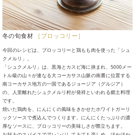
冬の旬食材
［ブロッコリー］
今回のレシピは、ブロッコリーと鶏もも肉を使った「シュ
クメルリ」。
「シュクメルリ」は、黒海とカスピ海に挟まれ、5000メー
トル級の山々が連なる大コーカサス山脈の南麓に位置する
南コーカサス地方の一国であるジョージア（グルジア）
の、人里離れたシュクメルリ村が発祥といわれる郷土料理
です。
焼いた鶏肉を、にんにくの風味をきかせたホワイトガーリ
ックソースで煮込んでつくります。にんにくたっぷりの濃
厚なソースに、ブロッコリーの美味しさが際立ちます。
お好みのスパイスでアレンジしてみても楽しめ、ほかほか