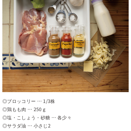
◎ブロッコリー … 1/3株
◎鶏もも肉 … 250ｇ
◎塩・こしょう・砂糖 … 各少々
◎サラダ油 … 小さじ2