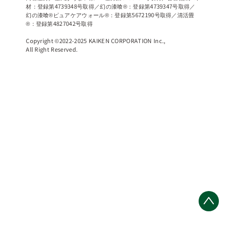
材：登録第4739348号取得／幻の漆喰®：登録第4739347号取得／
幻の漆喰®ピュアケアウォール®：登録第5672190号取得／清活畳
®：登録第4827042号取得
Copyright ©2022-2025 KAIKEN CORPORATION Inc.,
All Right Reserved.