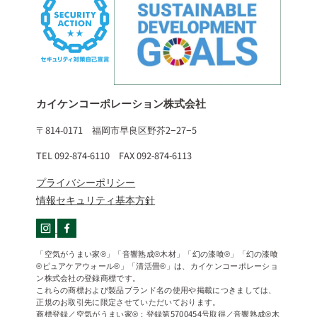
カイケンコーポレーション株式会社
〒814-0171 福岡市早良区野芥2−27−5
TEL 092-874-6110 FAX 092-874-6113
プライバシーポリシー
情報セキュリティ基本方針
「空気がうまい家®」「音響熟成®木材」「幻の漆喰®」「幻の漆喰
®ピュアケアウォール®」「清活畳®」は、カイケンコーポレーショ
ン株式会社の登録商標です。
これらの商標および製品ブランド名の使用や掲載につきましては、
正規のお取引先に限定させていただいております。
商標登録／空気がうまい家®：登録第5700454号取得／音響熟成®木