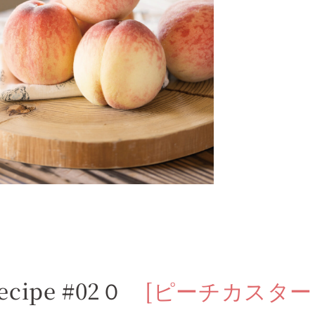
ecipe #02０
[ピーチカスター