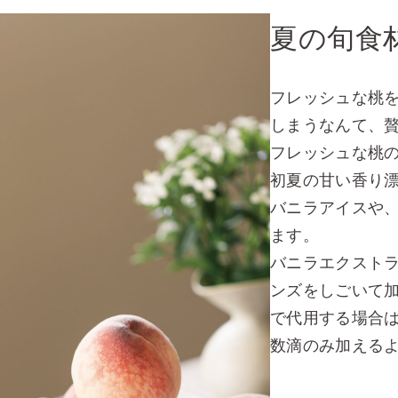
夏の旬食
フレッシュな桃
しまうなんて、
フレッシュな桃
初夏の甘い香り
バニラアイスや
ます。
バニラエクスト
ンズをしごいて
で代用する場合
数滴のみ加える