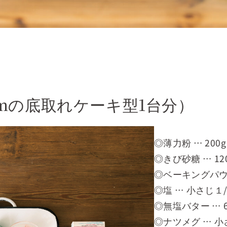
cmの底取れケーキ型1台分）
◎薄力粉 … 200g
◎きび砂糖 … 12
◎ベーキングパウ
◎塩 … 小さじ１
◎無塩バター … 6
◎ナツメグ … 小