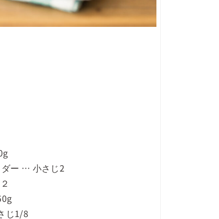
0g
ダー … 小さじ2
/２
0g
さじ1/8