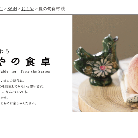
む
>
SAiN
>
おもや
>
夏の旬食材 桃