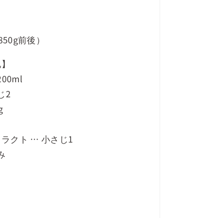
850g前後）
地】
00ml
じ2
g
ラクト … 小さじ1
み