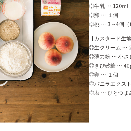
◎牛乳 … 120ml
◎卵 … １個
◎桃 … 3～4個（
【カスタード生
◎生クリーム … 2
◎薄力粉 … 小さ
◎きび砂糖 … 40
◎卵 … １個
◎バニラエクスト
◎塩 … ひとつま