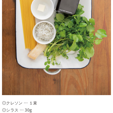
◎クレソン … １束
◎シラス … 30g