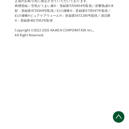
正規のお取引先に限定させていただいております。
商標登録／空気がうまい家®：登録第5700454号取得／音響熟成®木
材：登録第4739348号取得／幻の漆喰®：登録第4739347号取得／
幻の漆喰®ピュアケアウォール®：登録第5672190号取得／清活畳
®：登録第4827042号取得
Copyright ©2022-2025 KAIKEN CORPORATION Inc.,
All Right Reserved.