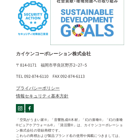
カイケンコーポレーション株式会社
〒814-0171 福岡市早良区野芥2−27−5
TEL 092-874-6110 FAX 092-874-6113
プライバシーポリシー
情報セキュリティ基本方針
「空気がうまい家®」「音響熟成®木材」「幻の漆喰®」「幻の漆喰
®ピュアケアウォール®」「清活畳®」は、カイケンコーポレーショ
ン株式会社の登録商標です。
これらの商標および製品ブランド名の使用や掲載につきましては、