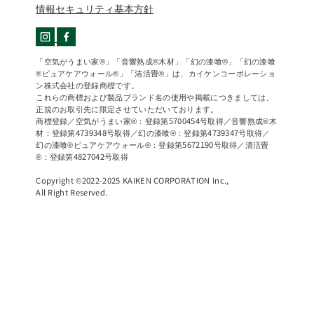
情報セキュリティ基本方針
「空気がうまい家®」「音響熟成®木材」「幻の漆喰®」「幻の漆喰
®ピュアケアウォール®」「清活畳®」は、カイケンコーポレーショ
ン株式会社の登録商標です。
これらの商標および製品ブランド名の使用や掲載につきましては、
正規のお取引先に限定させていただいております。
商標登録／空気がうまい家®：登録第5700454号取得／音響熟成®木
材：登録第4739348号取得／幻の漆喰®：登録第4739347号取得／
幻の漆喰®ピュアケアウォール®：登録第5672190号取得／清活畳
®：登録第4827042号取得
Copyright ©2022-2025 KAIKEN CORPORATION Inc.,
All Right Reserved.