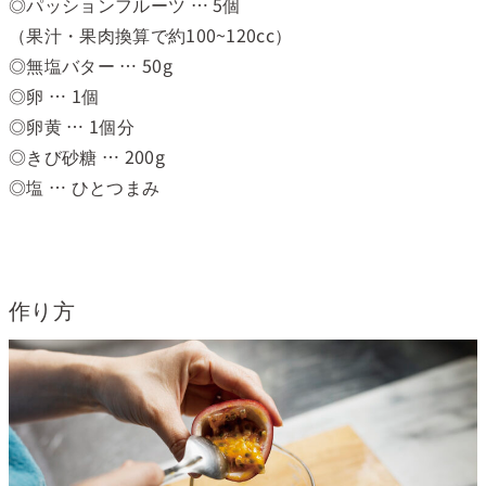
◎パッションフルーツ … 5個
（果汁・果肉換算で約100~120cc）
◎無塩バター … 50g
◎卵 … 1個
◎卵黄 … 1個分
◎きび砂糖 … 200g
◎塩 … ひとつまみ
作り方