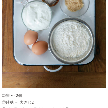
◎卵 … 2個
◎砂糖 … 大さじ2