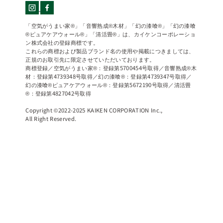
「空気がうまい家®」「音響熟成®木材」「幻の漆喰®」「幻の漆喰
®ピュアケアウォール®」「清活畳®」は、カイケンコーポレーショ
ン株式会社の登録商標です。
これらの商標および製品ブランド名の使用や掲載につきましては、
正規のお取引先に限定させていただいております。
商標登録／空気がうまい家®：登録第5700454号取得／音響熟成®木
材：登録第4739348号取得／幻の漆喰®：登録第4739347号取得／
幻の漆喰®ピュアケアウォール®：登録第5672190号取得／清活畳
®：登録第4827042号取得
Copyright ©2022-2025 KAIKEN CORPORATION Inc.,
All Right Reserved.