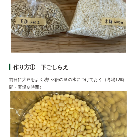
作り方① 下ごしらえ
前日に大豆をよく洗い3倍の量の水につけておく（冬場12時
間・夏場８時間）