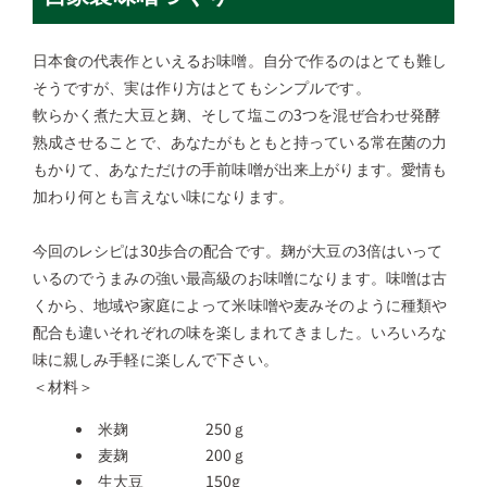
日本食の代表作といえるお味噌。自分で作るのはとても難し
そうですが、実は作り方はとてもシンプルです。
軟らかく煮た大豆と麹、そして塩この3つを混ぜ合わせ発酵
熟成させることで、あなたがもともと持っている常在菌の力
もかりて、あなただけの手前味噌が出来上がります。愛情も
加わり何とも言えない味になります。
今回のレシピは30歩合の配合です。麹が大豆の3倍はいって
いるのでうまみの強い最高級のお味噌になります。味噌は古
くから、地域や家庭によって米味噌や麦みそのように種類や
配合も違いそれぞれの味を楽しまれてきました。いろいろな
味に親しみ手軽に楽しんで下さい。
＜材料＞
米麹 250ｇ
麦麹 200ｇ
生大豆 150g