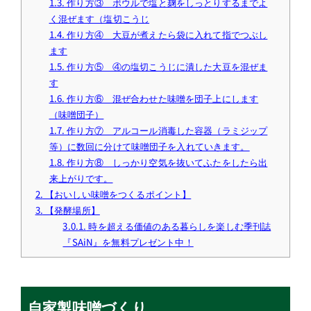
1.3.
作り方③ ボウルで塩と麹をしっとりするまでよ
く混ぜます（塩切こうじ
1.4.
作り方④ 大豆が煮えたら袋に入れて指でつぶし
ます
1.5.
作り方⑤ ④の塩切こうじに潰した大豆を混ぜま
す
1.6.
作り方⑥ 混ぜ合わせた味噌を団子上にします
（味噌団子）
1.7.
作り方⑦ アルコール消毒した容器（ラミジップ
等）に数回に分けて味噌団子を入れていきます。
1.8.
作り方⑧ しっかり空気を抜いてふたをしたら出
来上がりです。
2.
【おいしい味噌をつくるポイント】
3.
【発酵場所】
3.0.1.
時を超える価値のある暮らしを楽しむ季刊誌
『SAiN』を無料プレゼント中！
自家製味噌づくり