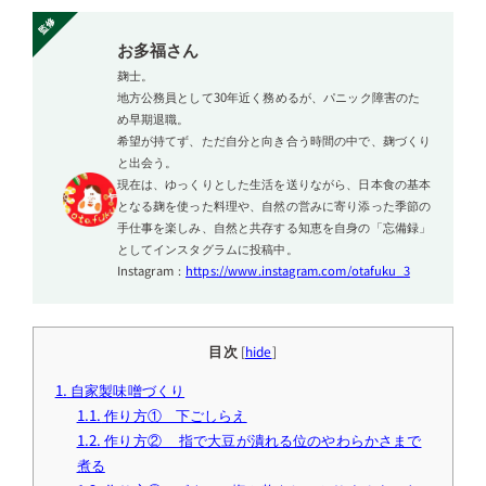
お多福さん
麹士。
地方公務員として30年近く務めるが、パニック障害のた
め早期退職。
希望が持てず、ただ自分と向き合う時間の中で、麹づくり
と出会う。
現在は、ゆっくりとした生活を送りながら、日本食の基本
となる麹を使った料理や、自然の営みに寄り添った季節の
手仕事を楽しみ、自然と共存する知恵を自身の「忘備録」
としてインスタグラムに投稿中。
Instagram：
https://www.instagram.com/otafuku_3
目次
[
hide
]
1.
自家製味噌づくり
1.1.
作り方① 下ごしらえ
1.2.
作り方② 指で大豆が潰れる位のやわらかさまで
煮る