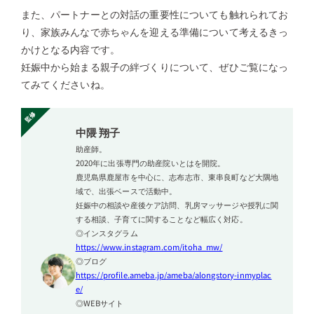
また、パートナーとの対話の重要性についても触れられてお
り、家族みんなで赤ちゃんを迎える準備について考えるきっ
かけとなる内容です。
妊娠中から始まる親子の絆づくりについて、ぜひご覧になっ
てみてくださいね。
中隈 翔子
助産師。
2020年に出張専門の助産院いとはを開院。
鹿児島県鹿屋市を中心に、志布志市、東串良町など大隅地
域で、出張ベースで活動中。
妊娠中の相談や産後ケア訪問、乳房マッサージや授乳に関
する相談、子育てに関することなど幅広く対応。
◎インスタグラム
https://www.instagram.com/itoha_mw/
◎ブログ
https://profile.ameba.jp/ameba/alongstory-inmyplac
e/
◎WEBサイト