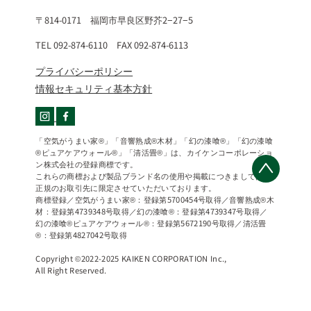
〒814-0171 福岡市早良区野芥2−27−5
TEL 092-874-6110 FAX 092-874-6113
プライバシーポリシー
情報セキュリティ基本方針
「空気がうまい家®」「音響熟成®木材」「幻の漆喰®」「幻の漆喰
®ピュアケアウォール®」「清活畳®」は、カイケンコーポレーショ
ン株式会社の登録商標です。
これらの商標および製品ブランド名の使用や掲載につきましては、
正規のお取引先に限定させていただいております。
商標登録／空気がうまい家®：登録第5700454号取得／音響熟成®木
材：登録第4739348号取得／幻の漆喰®：登録第4739347号取得／
幻の漆喰®ピュアケアウォール®：登録第5672190号取得／清活畳
®：登録第4827042号取得
Copyright ©2022-2025 KAIKEN CORPORATION Inc.,
All Right Reserved.