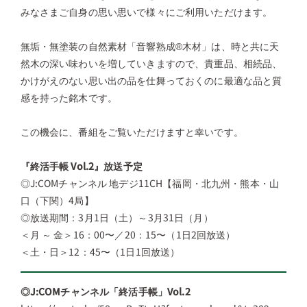
みなさまご自身の思い思いで様々にご利用いただけます。
無垢・無塗装の自然素材「音響熟成®木材」は、時と共に天
然木の深い味わいを増していきますので、貴重品、相続品、
かけがえのない思い出の品を仕舞っておくのに最適な品と質
感を持った銘木です。
この機会に、番組をご覧いただけますと幸いです。
『終活手帳 Vol.2』放送予定
◎J:COMチャンネル 地デジ11CH【福岡・北九州・熊本・山
口（下関）4局】
◎放送期間：3月1日（土）～3月31日（月）
＜月 ～ 金＞16：00〜／20：15〜（1日2回放送）
＜土・日＞12：45〜（1日1回放送）
◎J:COMチャンネル「終活手帳」Vol.2