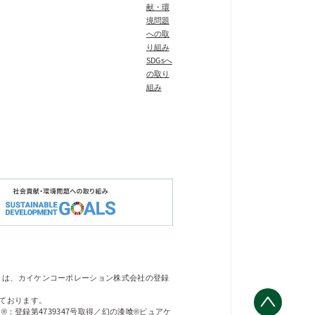
献・環
境問題
への取
り組み
SDGsへ
の取り
組み
」は、カイケンコーポレーション株式会社の登録
ております。
®：登録第4739347号取得／幻の漆喰®ピュアケ