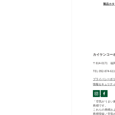
製品カタ
カイケンコー
〒814-0171 
TEL 092-874-61
プライバシーポ
情報セキュリテ
「空気がうまい
商標です。
これらの商標お
商標登録／空気が