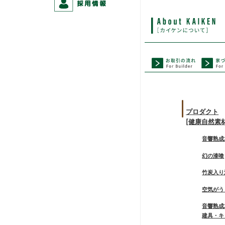
プロダクト
[健康自然素
音響熟成
幻の漆喰
竹炭入り
空気がう
音響熟成
建具・キ