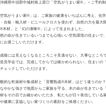
沖縄県中頭郡中城村南上原◎「空気がうまい家®」＜ご予約
空気がうまい家®」は、ご家族の健康をいちばんに考え、化
材・合板・輸入材・ビニールクロスを使わず、自然の力を最大
®木材」と「幻の漆喰®」によって生まれました。
自然の命が生きているいつまでも心地いい空気環境の住まいで
かにお過ごしいただけます。
完成後には見えなくなるところこそ見逃せない、大事なところ
構造見学会では、完成してからでは確かめられない、住まいの
をチェックしていただけます。
般的な乾燥材や集成材と「音響熟成®木材」はどう違うのか
なやかな強さで地震からご家族を守る、木の命が生きている
造材をその目でお確かめいただき、私たちが日々発信している
全や健康に妥協しない家づくりの素顔をご体感ください。