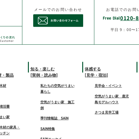
メールでのお問い合わせ
お電話でのお問
0120-8
Free Dial
平日 9：00〜1
知る・楽しむ
体感する
材・製品
[実例・読み物]
[見学・宿泊]
木材
私たちの空気がうまい
見学会・イベント
暮らし
空気がうまい家 鹿児
空気がうまい家 施工
島モデルハウス
清活畳
例
さつま見学工場
まい家
季刊情報誌 SAiN
木材の家具・
SAiN特集
ッチン
SAiNエッセイ