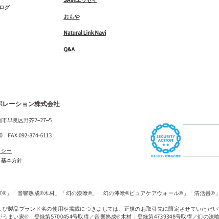
ログ
おもや
Natural Link Navi
Q&A
ポレーション株式会社
福岡市早良区野芥2−27−5
10 FAX 092-874-6113
リシー
ィ基本方針
家®」「音響熟成®木材」「幻の漆喰®」「幻の漆喰®ピュアケアウォール®」「清活畳®
よび製品ブランド名の使用や掲載につきましては、正規のお取引先に限定させていただい
うまい家®：登録第5700454号取得／音響熟成®木材：登録第4739348号取得／幻の漆喰