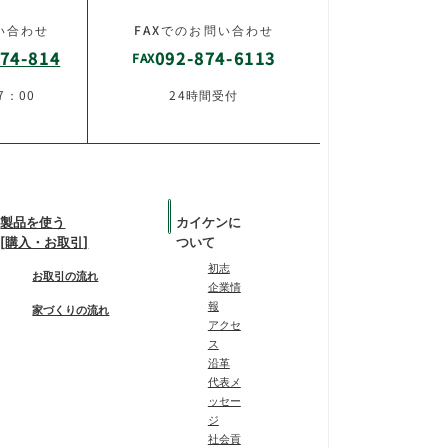
い合わせ
FAXでのお問い合わせ
74-814
092-874-6113
FAX
7：00
24時間受付
製品を使う
カイケンに
[購入・お取引]
ついて
初志
お取引の流れ
企業情
報
家づくりの流れ
アクセ
ス
沿革
代表メ
ッセー
ジ
社会貢