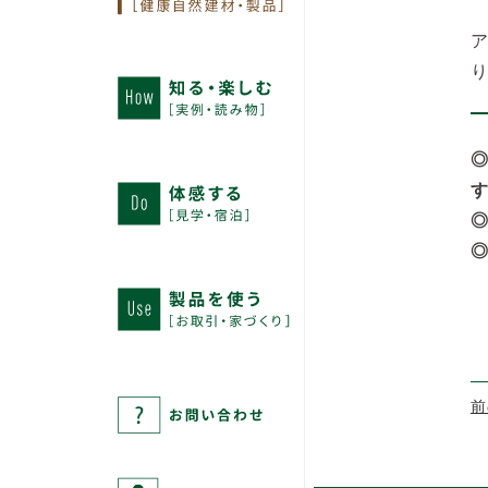
◎
●
前