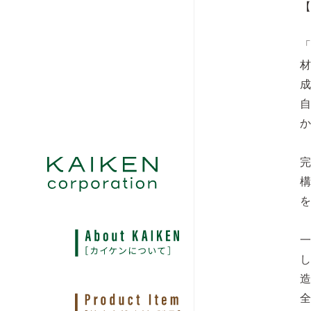
【
「
成
一
し