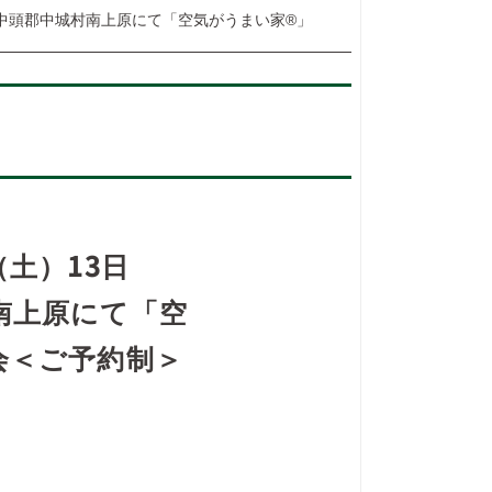
県中頭郡中城村南上原にて「空気がうまい家®」
（土）13日
南上原にて「空
会＜ご予約制＞