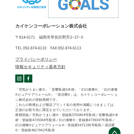
カイケンコーポレーション株式会社
〒814-0171 福岡市早良区野芥2−27−5
TEL 092-874-6110 FAX 092-874-6113
プライバシーポリシー
情報セキュリティ基本方針
「空気がうまい家®」「音響熟成®木材」「幻の漆喰®」「幻の漆喰
®ピュアケアウォール®」「清活畳®」は、カイケンコーポレーショ
ン株式会社の登録商標です。
これらの商標および製品ブランド名の使用や掲載につきましては、
正規のお取引先に限定させていただいております。
商標登録／空気がうまい家®：登録第5700454号取得／音響熟成®木
材：登録第4739348号取得／幻の漆喰®：登録第4739347号取得／
幻の漆喰®ピュアケアウォール®：登録第5672190号取得／清活畳
®：登録第4827042号取得