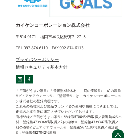
カイケンコーポレーション株式会社
〒814-0171 福岡市早良区野芥2−27−5
TEL 092-874-6110 FAX 092-874-6113
プライバシーポリシー
情報セキュリティ基本方針
「空気がうまい家®」「音響熟成®木材」「幻の漆喰®」「幻の漆喰
®ピュアケアウォール®」「清活畳®」は、カイケンコーポレーショ
ン株式会社の登録商標です。
これらの商標および製品ブランド名の使用や掲載につきましては、
正規のお取引先に限定させていただいております。
商標登録／空気がうまい家®：登録第5700454号取得／音響熟成®木
材：登録第4739348号取得／幻の漆喰®：登録第4739347号取得／
幻の漆喰®ピュアケアウォール®：登録第5672190号取得／清活畳
®：登録第4827042号取得