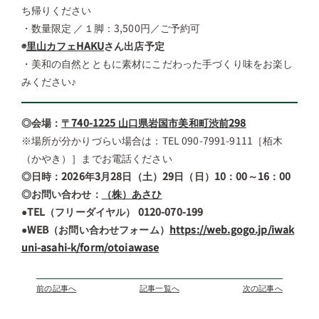
ち帰りください
・数量限定 ／１脚：3,500円／ご予約可
◉
里山カフェHAKU
さん出店予定
・美和の自然とともに素材にこだわった手づくり味をお楽し
みください♪
◎会場：
〒740-1225 山口県岩国市美和町渋前298
※場所が分かりづらい場合は：TEL 090-7991-9111［栢木
（かやき）］までお電話ください
◎日時：2026年3月28日（土）29日（日）10：00～16：00
◎お問い合わせ：
（株）あさひ
●TEL（フリーダイヤル） 0120-070-199
●WEB（お問い合わせフォーム）
https://web.gogo.jp/iwak
uni-asahi-k/
form/otoiawase
前の記事へ
記事一覧へ
次の記事へ