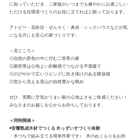
に知っていただき、ご家族がいつまでも健やかにお過ごしい
ただける住環境づくりのお役に立てればと願っております。
アトピー・花粉症・ぜんそく・鼻炎・シックハウスなどが気
になる方にも安心の家づくりです。
＜見どころ＞
◎自然の景色の中に佇む二世帯の家
◎親世帯は心地よい距離感でつながる平屋建て
◎のびやかで広いリビングに吹き抜けのある開放感
◎窓から見える里山の自然豊かな眺め
ぜひ、実際に空気がうまい家の心地よさをご体感ください！
みなさまのお越しを心からお待ちしております。
＜同時開催＞
◉音響熟成木材でつくる 木っずいすづくり体験
・木づちで組み立てる簡単作業です♪ 木のぬくもりをお持