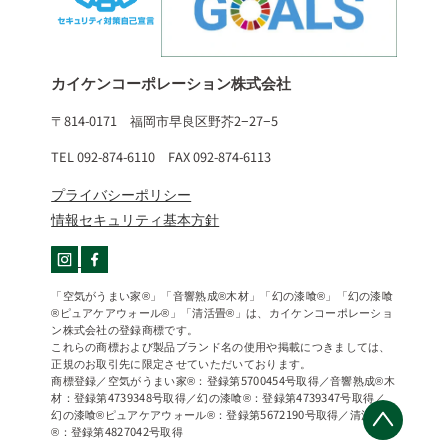
カイケンコーポレーション株式会社
〒814-0171 福岡市早良区野芥2−27−5
TEL 092-874-6110 FAX 092-874-6113
プライバシーポリシー
情報セキュリティ基本方針
「空気がうまい家®」「音響熟成®木材」「幻の漆喰®」「幻の漆喰
®ピュアケアウォール®」「清活畳®」は、カイケンコーポレーショ
ン株式会社の登録商標です。
これらの商標および製品ブランド名の使用や掲載につきましては、
正規のお取引先に限定させていただいております。
商標登録／空気がうまい家®：登録第5700454号取得／音響熟成®木
材：登録第4739348号取得／幻の漆喰®：登録第4739347号取得／
幻の漆喰®ピュアケアウォール®：登録第5672190号取得／清活畳
®：登録第4827042号取得