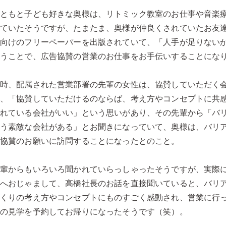
もともと子ども好きな奥様は、リトミック教室のお仕事や音楽
れていたそうですが、たまたま、奥様が仲良くされていたお友
代向けのフリーペーパーを出版されていて、「人手が足りない
いうことで、広告協賛の営業のお仕事をお手伝いすることにな
当時、配属された営業部署の先輩の女性は、協賛していただく
て、「協賛していただけるのならば、考え方やコンセプトに共
されている会社がいい」という思いがあり、その先輩から「バ
いう素敵な会社がある」とお聞きになっていて、奥様は、バリ
告協賛のお願いに訪問することになったとのこと。
先輩からもいろいろ聞かれていらっしゃったそうですが、実際
んへおじゃまして、高橋社長のお話を直接聞いていると、バリ
づくりの考え方やコンセプトにものすごく感動され、営業に行
週の見学を予約してお帰りになったそうです（笑）。