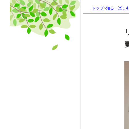
トップ
知る・楽し
>