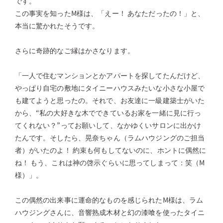
です。
この事実を知ったM様は、「えー！ あなただったの！」と、
本当に驚かれたそうです。
さらに奇跡的なご縁はかさなります。
「一人で住むマンションとかアパートを探してたんだけど、
やっぱり自宅の敷地にタイニーハウスみたいな小さな小屋で
も建てようと思ったの。それで、お友達に一級建築士がいた
から、“私の大好きな木でできているお家を一緒に見に行っ
てくれない？”ってお願いして、なかゆくいサロンに出かけ
たんです。そしたら、晃奈ちゃん（ラムハウジングのご担当
者）がいたのよ！ 約束も何もしてないのに、ホントに偶然に
ね！ もう、これは神の啓示ぐらいに思ってしまって：笑（M
様）」。
この偶然の出来事に運命的なものを感じられたM様は、ラム
ハウジングさんに、音響熟成木材と幻の漆喰を使ったタイニ