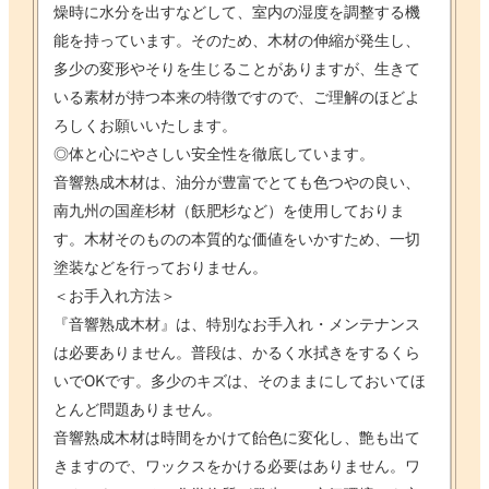
燥時に水分を出すなどして、室内の湿度を調整する機
能を持っています。そのため、木材の伸縮が発生し、
多少の変形やそりを生じることがありますが、生きて
いる素材が持つ本来の特徴ですので、ご理解のほどよ
ろしくお願いいたします。
◎体と心にやさしい安全性を徹底しています。
音響熟成木材は、油分が豊富でとても色つやの良い、
南九州の国産杉材（飫肥杉など）を使用しておりま
す。木材そのものの本質的な価値をいかすため、一切
塗装などを行っておりません。
＜お手入れ方法＞
『音響熟成木材』は、特別なお手入れ・メンテナンス
は必要ありません。普段は、かるく水拭きをするくら
いでOKです。多少のキズは、そのままにしておいてほ
とんど問題ありません。
音響熟成木材は時間をかけて飴色に変化し、艶も出て
きますので、ワックスをかける必要はありません。ワ